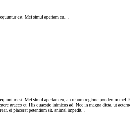
sequuntur est. Mei simul aperiam eu....
consequuntur est. Mei simul aperiam eu, an rebum regione ponderum mel.
legere graeco et. His quaestio inimicus ad. Nec in magna dicta, ut ae
ar, ei placerat petentium sit, animal impedit...