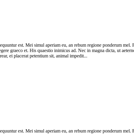
consequuntur est. Mei simul aperiam eu, an rebum regione ponderum mel.
legere graeco et. His quaestio inimicus ad. Nec in magna dicta, ut ae
ar, ei placerat petentium sit, animal impedit...
consequuntur est. Mei simul aperiam eu, an rebum regione ponderum mel.