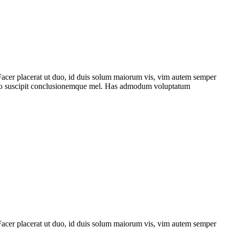
 Facer placerat ut duo, id duis solum maiorum vis, vim autem semper
terno suscipit conclusionemque mel. Has admodum voluptatum
 Facer placerat ut duo, id duis solum maiorum vis, vim autem semper