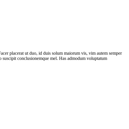
 Facer placerat ut duo, id duis solum maiorum vis, vim autem semper
terno suscipit conclusionemque mel. Has admodum voluptatum