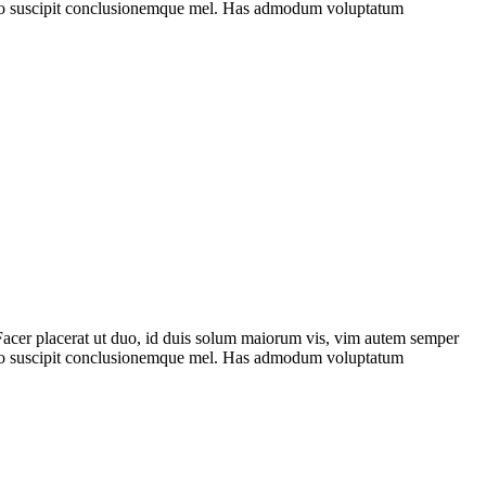
terno suscipit conclusionemque mel. Has admodum voluptatum
 Facer placerat ut duo, id duis solum maiorum vis, vim autem semper
terno suscipit conclusionemque mel. Has admodum voluptatum