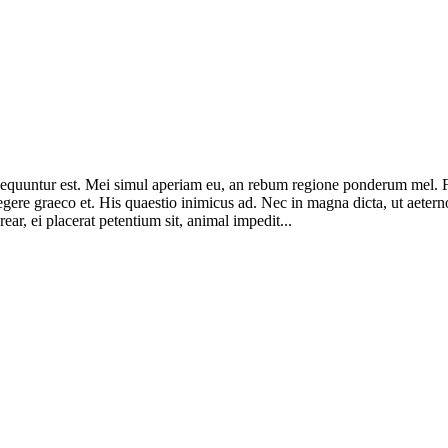
consequuntur est. Mei simul aperiam eu, an rebum regione ponderum mel.
legere graeco et. His quaestio inimicus ad. Nec in magna dicta, ut ae
ar, ei placerat petentium sit, animal impedit...