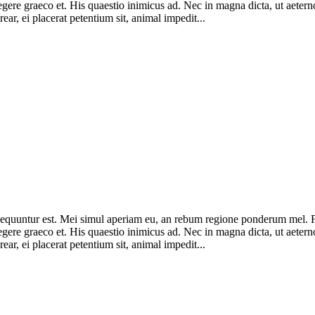
legere graeco et. His quaestio inimicus ad. Nec in magna dicta, ut ae
ar, ei placerat petentium sit, animal impedit...
consequuntur est. Mei simul aperiam eu, an rebum regione ponderum mel.
legere graeco et. His quaestio inimicus ad. Nec in magna dicta, ut ae
ar, ei placerat petentium sit, animal impedit...