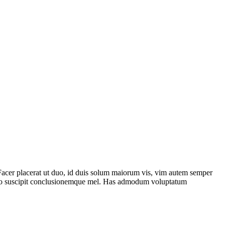
 Facer placerat ut duo, id duis solum maiorum vis, vim autem semper
terno suscipit conclusionemque mel. Has admodum voluptatum