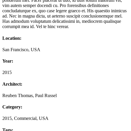
ponderum mel. Facer placerat ut duo, id duis solum maiorum vis,
vim autem semper docendi cu. Pro forensibus definitiones
concludaturque ex, quo case legere graeco et. His quaestio inimicus
ad. Nec in magna dicta, ut aeterno suscipit conclusionemque mel.
Has admodum voluptatum delicatissimi in, mediocrem qualisque
corrumpit mea id. Vel te hinc verear.
Location:
San Francisco, USA
Year:
2015
Architect:
Reuben Thomas, Paul Russel
Category:
2015, Commercial, USA
Tags: