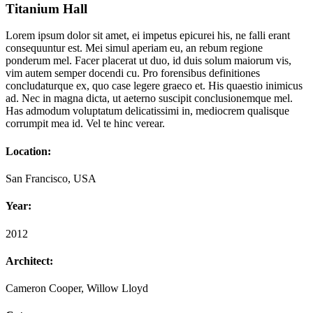
Titanium Hall
Lorem ipsum dolor sit amet, ei impetus epicurei his, ne falli erant
consequuntur est. Mei simul aperiam eu, an rebum regione
ponderum mel. Facer placerat ut duo, id duis solum maiorum vis,
vim autem semper docendi cu. Pro forensibus definitiones
concludaturque ex, quo case legere graeco et. His quaestio inimicus
ad. Nec in magna dicta, ut aeterno suscipit conclusionemque mel.
Has admodum voluptatum delicatissimi in, mediocrem qualisque
corrumpit mea id. Vel te hinc verear.
Location:
San Francisco, USA
Year:
2012
Architect:
Cameron Cooper, Willow Lloyd