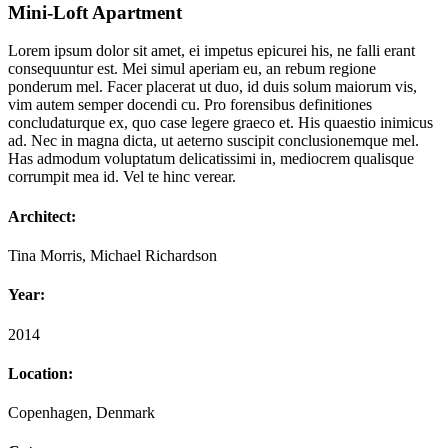
Mini-Loft Apartment
Lorem ipsum dolor sit amet, ei impetus epicurei his, ne falli erant
consequuntur est. Mei simul aperiam eu, an rebum regione
ponderum mel. Facer placerat ut duo, id duis solum maiorum vis,
vim autem semper docendi cu. Pro forensibus definitiones
concludaturque ex, quo case legere graeco et. His quaestio inimicus
ad. Nec in magna dicta, ut aeterno suscipit conclusionemque mel.
Has admodum voluptatum delicatissimi in, mediocrem qualisque
corrumpit mea id. Vel te hinc verear.
Architect:
Tina Morris, Michael Richardson
Year:
2014
Location:
Copenhagen, Denmark