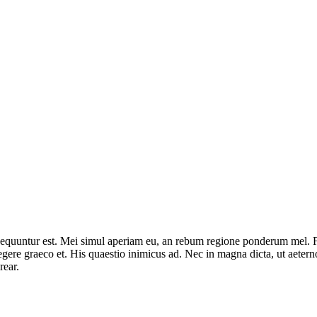
consequuntur est. Mei simul aperiam eu, an rebum regione ponderum mel.
legere graeco et. His quaestio inimicus ad. Nec in magna dicta, ut ae
rear.