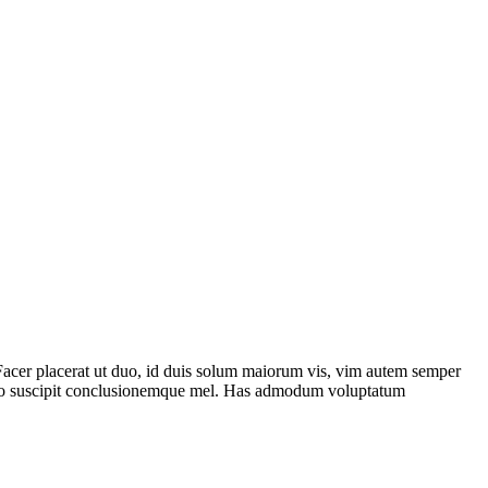
 Facer placerat ut duo, id duis solum maiorum vis, vim autem semper
terno suscipit conclusionemque mel. Has admodum voluptatum