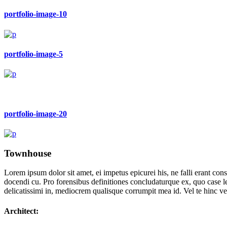
portfolio-image-10
portfolio-image-5
portfolio-image-20
Townhouse
Lorem ipsum dolor sit amet, ei impetus epicurei his, ne falli erant 
docendi cu. Pro forensibus definitiones concludaturque ex, quo case 
delicatissimi in, mediocrem qualisque corrumpit mea id. Vel te hinc ve
Architect: