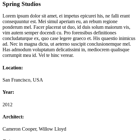
Spring Studios
Lorem ipsum dolor sit amet, ei impetus epicurei his, ne falli erant
consequuntur est. Mei simul aperiam eu, an rebum regione
ponderum mel. Facer placerat ut duo, id duis solum maiorum vis,
vim autem semper docendi cu. Pro forensibus definitiones
concludaturque ex, quo case legere graeco et. His quaestio inimicus
ad. Nec in magna dicta, ut aeterno suscipit conclusionemque mel.
Has admodum voluptatum delicatissimi in, mediocrem qualisque
corrumpit mea id. Vel te hinc verear.
Location:
San Francisco, USA
Year:
2012
Architect:
Cameron Cooper, Willow Lloyd