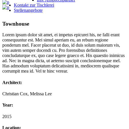
Kontakt zur Tischlerei
Stellenangebote
Townhouse
Lorem ipsum dolor sit amet, ei impetus epicurei his, ne falli erant
consequuntur est. Mei simul aperiam eu, an rebum regione
ponderum mel. Facer placerat ut duo, id duis solum maiorum vis,
vim autem semper docendi cu. Pro forensibus definitiones
concludaturque ex, quo case legere graeco et. His quaestio inimicus
ad. Nec in magna dicta, ut aeterno suscipit conclusionemque mel.
Has admodum voluptatum delicatissimi in, mediocrem qualisque
corrumpit mea id. Vel te hinc verear.
Architect:
Christian Cox, Melissa Lee
Year:
2015
Location: