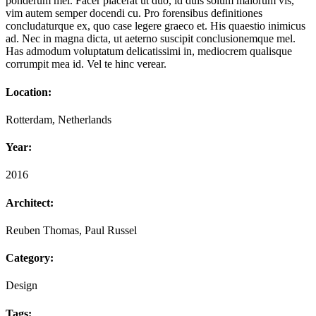
ponderum mel. Facer placerat ut duo, id duis solum maiorum vis,
vim autem semper docendi cu. Pro forensibus definitiones
concludaturque ex, quo case legere graeco et. His quaestio inimicus
ad. Nec in magna dicta, ut aeterno suscipit conclusionemque mel.
Has admodum voluptatum delicatissimi in, mediocrem qualisque
corrumpit mea id. Vel te hinc verear.
Location:
Rotterdam, Netherlands
Year:
2016
Architect:
Reuben Thomas, Paul Russel
Category:
Design
Tags: