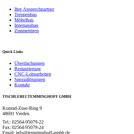
Ihre Ansprechpartner
Treppenbau
Möbelbau
Innenausbau
Zimmertüren
Quick Links
Überdachungen
Restaurierung
CNC-Lohnarbeiten
Speziallösungen
Kontakt
TISCHLEREI TEMMINGHOFF GMBH
Konrad-Zuse-Ring 9
48691 Vreden
Tel.: 02564-95079-22
Fax: 02564-95079-24
Email: info@temminghoff-gmbh.de