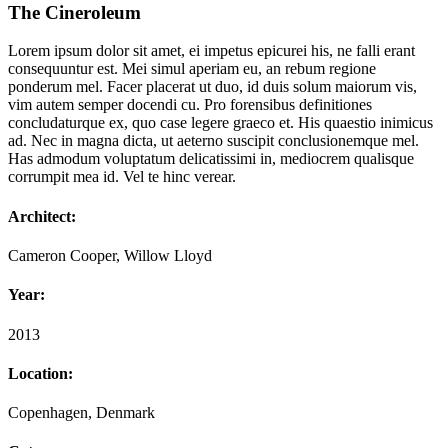
The Cineroleum
Lorem ipsum dolor sit amet, ei impetus epicurei his, ne falli erant
consequuntur est. Mei simul aperiam eu, an rebum regione
ponderum mel. Facer placerat ut duo, id duis solum maiorum vis,
vim autem semper docendi cu. Pro forensibus definitiones
concludaturque ex, quo case legere graeco et. His quaestio inimicus
ad. Nec in magna dicta, ut aeterno suscipit conclusionemque mel.
Has admodum voluptatum delicatissimi in, mediocrem qualisque
corrumpit mea id. Vel te hinc verear.
Architect:
Cameron Cooper, Willow Lloyd
Year:
2013
Location:
Copenhagen, Denmark