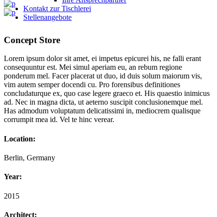
Kontakt zur Tischlerei
Stellenangebote
Concept Store
Lorem ipsum dolor sit amet, ei impetus epicurei his, ne falli erant
consequuntur est. Mei simul aperiam eu, an rebum regione
ponderum mel. Facer placerat ut duo, id duis solum maiorum vis,
vim autem semper docendi cu. Pro forensibus definitiones
concludaturque ex, quo case legere graeco et. His quaestio inimicus
ad. Nec in magna dicta, ut aeterno suscipit conclusionemque mel.
Has admodum voluptatum delicatissimi in, mediocrem qualisque
corrumpit mea id. Vel te hinc verear.
Location:
Berlin, Germany
Year:
2015
Architect: