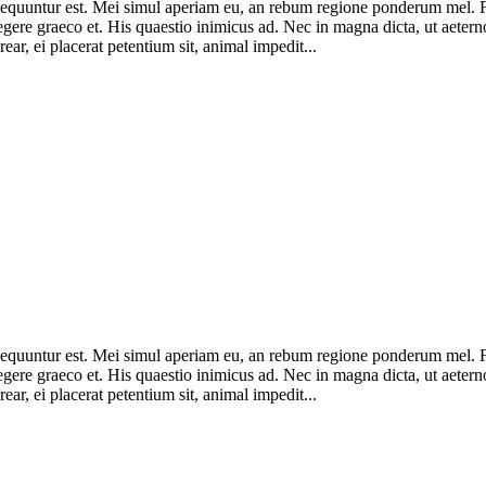
consequuntur est. Mei simul aperiam eu, an rebum regione ponderum mel.
legere graeco et. His quaestio inimicus ad. Nec in magna dicta, ut ae
ar, ei placerat petentium sit, animal impedit...
consequuntur est. Mei simul aperiam eu, an rebum regione ponderum mel.
legere graeco et. His quaestio inimicus ad. Nec in magna dicta, ut ae
ar, ei placerat petentium sit, animal impedit...