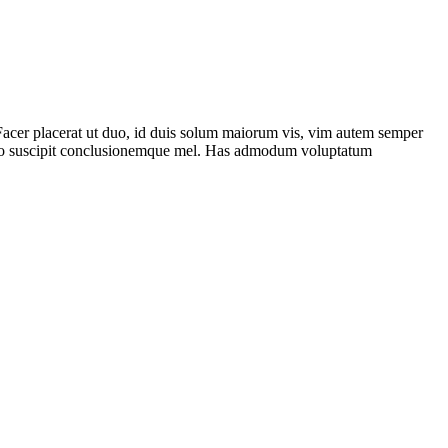
 Facer placerat ut duo, id duis solum maiorum vis, vim autem semper
terno suscipit conclusionemque mel. Has admodum voluptatum