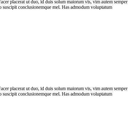
 Facer placerat ut duo, id duis solum maiorum vis, vim autem semper
terno suscipit conclusionemque mel. Has admodum voluptatum
 Facer placerat ut duo, id duis solum maiorum vis, vim autem semper
terno suscipit conclusionemque mel. Has admodum voluptatum