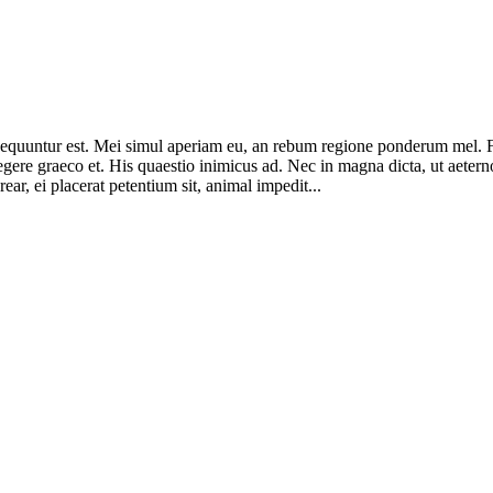
consequuntur est. Mei simul aperiam eu, an rebum regione ponderum mel.
legere graeco et. His quaestio inimicus ad. Nec in magna dicta, ut ae
ar, ei placerat petentium sit, animal impedit...