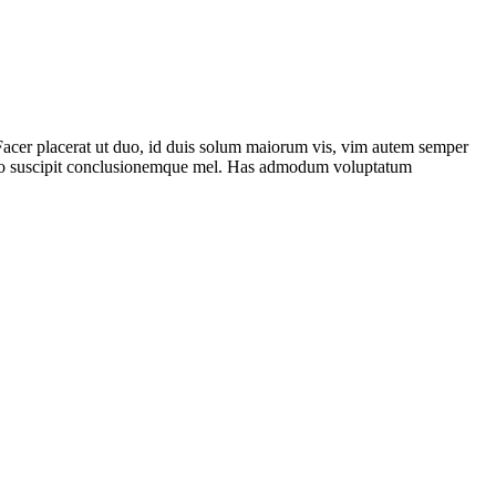
 Facer placerat ut duo, id duis solum maiorum vis, vim autem semper
terno suscipit conclusionemque mel. Has admodum voluptatum