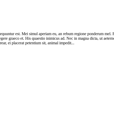
consequuntur est. Mei simul aperiam eu, an rebum regione ponderum mel.
legere graeco et. His quaestio inimicus ad. Nec in magna dicta, ut ae
ar, ei placerat petentium sit, animal impedit...