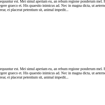
consequuntur est. Mei simul aperiam eu, an rebum regione ponderum mel.
legere graeco et. His quaestio inimicus ad. Nec in magna dicta, ut ae
ar, ei placerat petentium sit, animal impedit...
consequuntur est. Mei simul aperiam eu, an rebum regione ponderum mel.
legere graeco et. His quaestio inimicus ad. Nec in magna dicta, ut ae
ar, ei placerat petentium sit, animal impedit...