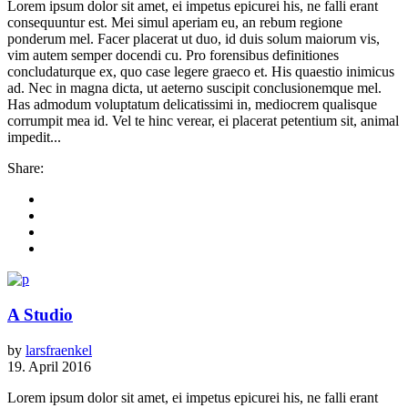
Lorem ipsum dolor sit amet, ei impetus epicurei his, ne falli erant
consequuntur est. Mei simul aperiam eu, an rebum regione
ponderum mel. Facer placerat ut duo, id duis solum maiorum vis,
vim autem semper docendi cu. Pro forensibus definitiones
concludaturque ex, quo case legere graeco et. His quaestio inimicus
ad. Nec in magna dicta, ut aeterno suscipit conclusionemque mel.
Has admodum voluptatum delicatissimi in, mediocrem qualisque
corrumpit mea id. Vel te hinc verear, ei placerat petentium sit, animal
impedit...
Share:
A Studio
by
larsfraenkel
19. April 2016
Lorem ipsum dolor sit amet, ei impetus epicurei his, ne falli erant