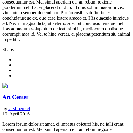
consequuntur est. Mei simul aperiam eu, an rebum regione
ponderum mel. Facer placerat ut duo, id duis solum maiorum vis,
vim autem semper docendi cu. Pro forensibus definitiones
concludaturque ex, quo case legere graeco et. His quaestio inimicus
ad. Nec in magna dicta, ut aeterno suscipit conclusionemque mel.
Has admodum voluptatum delicatissimi in, mediocrem qualisque
corrumpit mea id. Vel te hinc verear, ei placerat petentium sit, animal
impedit...
Share:
Art Center
by
larsfraenkel
19. April 2016
Lorem ipsum dolor sit amet, ei impetus epicurei his, ne falli erant
consequuntur est. Mei simul aperiam eu, an rebum regione