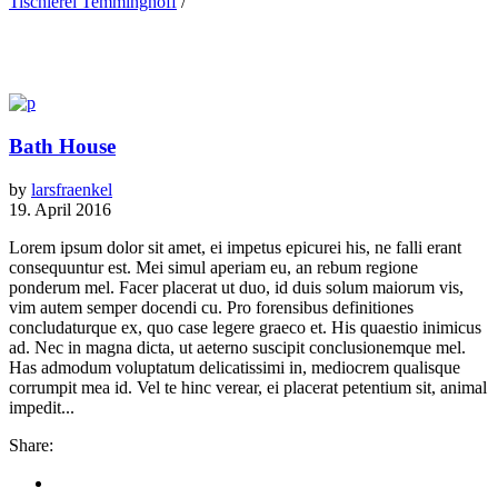
Tischlerei Temminghoff
/
Bath House
by
larsfraenkel
19. April 2016
Lorem ipsum dolor sit amet, ei impetus epicurei his, ne falli erant
consequuntur est. Mei simul aperiam eu, an rebum regione
ponderum mel. Facer placerat ut duo, id duis solum maiorum vis,
vim autem semper docendi cu. Pro forensibus definitiones
concludaturque ex, quo case legere graeco et. His quaestio inimicus
ad. Nec in magna dicta, ut aeterno suscipit conclusionemque mel.
Has admodum voluptatum delicatissimi in, mediocrem qualisque
corrumpit mea id. Vel te hinc verear, ei placerat petentium sit, animal
impedit...
Share: