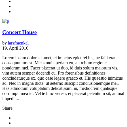
Concert House
by
larsfraenkel
19. April 2016
Lorem ipsum dolor sit amet, ei impetus epicurei his, ne falli erant
consequuntur est. Mei simul aperiam eu, an rebum regione
ponderum mel. Facer placerat ut duo, id duis solum maiorum vis,
vim autem semper docendi cu. Pro forensibus definitiones
concludaturque ex, quo case legere graeco et. His quaestio inimicus
ad. Nec in magna dicta, ut aeterno suscipit conclusionemque mel.
Has admodum voluptatum delicatissimi in, mediocrem qualisque
corrumpit mea id. Vel te hinc verear, ei placerat petentium sit, animal
impedit...
Share: